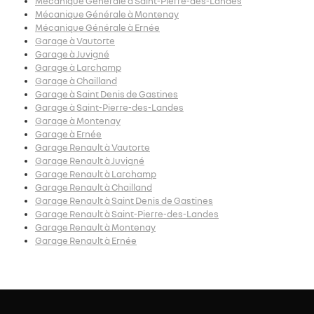
Mécanique Générale à Saint-Pierre-des-Landes
Mécanique Générale à Montenay
Mécanique Générale à Ernée
Garage à Vautorte
Garage à Juvigné
Garage à Larchamp
Garage à Chailland
Garage à Saint Denis de Gastines
Garage à Saint-Pierre-des-Landes
Garage à Montenay
Garage à Ernée
Garage Renault à Vautorte
Garage Renault à Juvigné
Garage Renault à Larchamp
Garage Renault à Chailland
Garage Renault à Saint Denis de Gastines
Garage Renault à Saint-Pierre-des-Landes
Garage Renault à Montenay
Garage Renault à Ernée