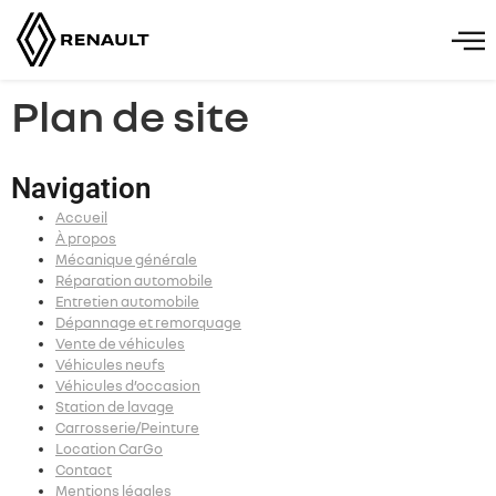
principal
Plan de site
Navigation
Accueil
À propos
Mécanique générale
Réparation automobile
Entretien automobile
Dépannage et remorquage
Vente de véhicules
Véhicules neufs
Véhicules d’occasion
Station de lavage
Carrosserie/Peinture
Location CarGo
Contact
Mentions légales